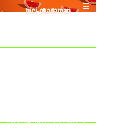
bici-okadaman
​＜営業予定＞ 臨時休業日のみ掲載
です。
7/18：臨時休業とさせていただきま
す。
​7/19：臨時休業（大井川港トライア
スロン大会のオフィシャルバイクサ
ポートで大井川港にいます）
​7/30：（臨時休業）夏季休暇の予定
です