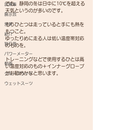
でも、静岡の冬は日中に10℃を超える
試乗車
天気というのが多いのです。
展示会
営業
もうひとつは走っていると手にも熱を
もつこと。
紹介
ゆったりめに走る人は低い温度帯対応
独り言
のものを。
パワーメーター
トレーニングなどで使用するひとは高
動画
い温度対応のもの＋インナーグローブ
がお勧めかなと思います。
グループライド
ウェットスーツ