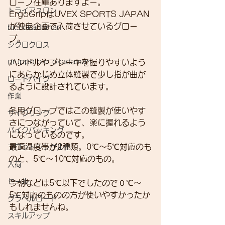
ローブ在庫ありますよー。
トライアスロン
ErgoGripはUVEX SPORTS JAPAN
が独自企画で入荷させているグロー
bici-okadaman
ブ。
シクロクロス
gruppo bici-okadaman
ハンドルやブレーキを握りやすいよう
にあらかじめ立体縫製で少し指が曲が
ロードバイク
るように設計されています。
作業
冬用グローブではこの縫製が使いやす
サイクリング
さにつながっていて、楽に握れるよう
バイクパッキング
になっているのです。
最適温度帯が2種類。0℃～5℃対応のも
フロントシングル化
のと、5℃～10℃対応のもの。
入荷
セール
今朝などは5℃以下でしたので０℃～
5℃対応のものの方が使いやすかったか
グラベルロード
もしれませんね。
スキルアップ