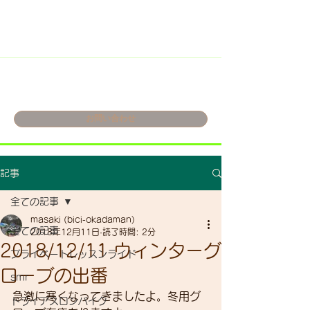
お問い合わせ
記事
全ての記事
masaki (bici-okadaman)
全ての記事
2018年12月11日
読了時間: 2分
2018/12/11 ウィンターグ
プライベートレッスンライド
ローブの出番
smr
急激に寒くなってきましたよ。冬用グ
トライアスロンバイク