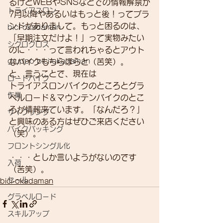
るけどWEBやSNSなどでの情報解禁が
トライアスロン
7月以降やあるいはもっと後！ってブラ
ンドがありまして。もっと困るのは、
bici-okadaman
「早期注文だけよ！」って実物みたい
シクロクロス
のに・・・って言われちゃるとアウト
gruppo bici-okadaman
なバイクもちらほらと（苦笑）。
と、言うことで、現在は
ロードバイク
トライアスロンバイクのところとグラ
作業
ベルロード＆マウンテンバイクのとこ
ろが情報来ています。「なんだろ？」
サイクリング
と興味のある方はぜひご来店ください
バイクパッキング
（笑）。
フロントシングル化
・・・としか言いようがないのです
入荷
（苦笑）。
セール
bici-okadaman
グラベルロード
スキルアップ