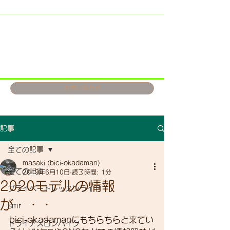
お問い合わせ
記事
全ての記事
masaki (bici-okadaman)
全ての記事
2019年6月10日
読了時間: 1分
2020モデルの情報
プライベートレッスンライド
が・・・
smr
bici-okadamanにもちらちらと来てい
トライアスロンバイク