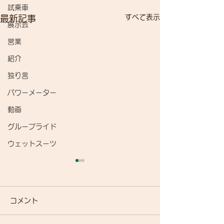
試乗車
すべて表示
最新記事
展示会
営業
紹介
独り言
パワーメーター
動画
グループライド
ウェットスーツ
コメント
自転車で遊ぼう