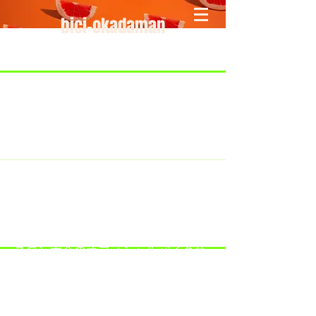
bici-okadaman
​＜営業予定＞ 臨時休業日のみ掲載
です。
7/18：臨時休業とさせていただきま
す。
​7/19：臨時休業（大井川港トライア
スロン大会のオフィシャルバイクサ
ポートで大井川港にいます）
​7/30：（臨時休業）夏季休暇の予定
です