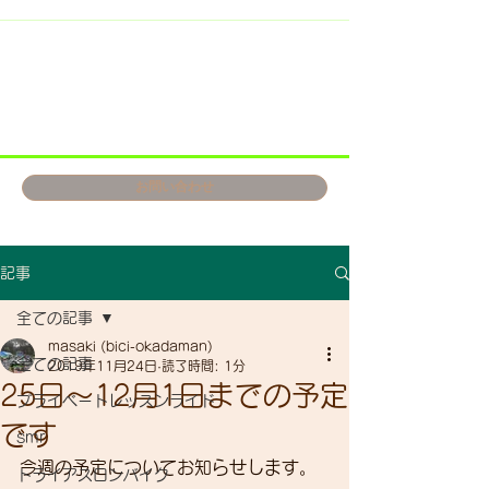
お問い合わせ
記事
全ての記事
masaki (bici-okadaman)
全ての記事
2019年11月24日
読了時間: 1分
25日～12月1日までの予定
プライベートレッスンライド
です
smr
今週の予定についてお知らせします。
トライアスロンバイク