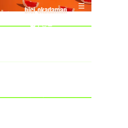
bici-okadaman
​＜営業予定＞ 臨時休業日のみ掲載
です。
7/18：臨時休業とさせていただきま
す。
​7/19：臨時休業（大井川港トライア
スロン大会のオフィシャルバイクサ
ポートで大井川港にいます）
​7/30：（臨時休業）夏季休暇の予定
です