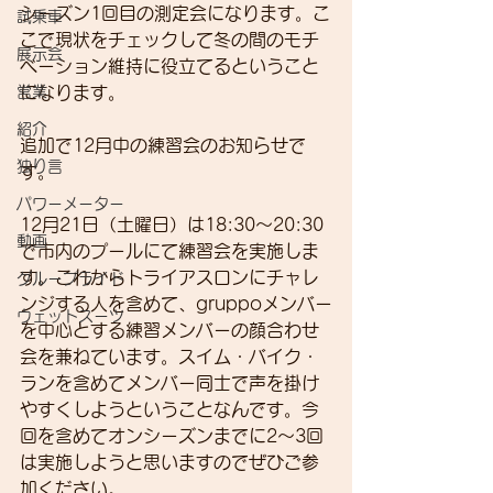
シーズン1回目の測定会になります。こ
試乗車
こで現状をチェックして冬の間のモチ
展示会
ベーション維持に役立てるということ
営業
になります。
紹介
追加で12月中の練習会のお知らせで
独り言
す。
パワーメーター
12月21日（土曜日）は18:30～20:30
動画
で市内のプールにて練習会を実施しま
す。これからトライアスロンにチャレ
グループライド
ンジする人を含めて、gruppoメンバー
ウェットスーツ
を中心とする練習メンバーの顔合わせ
会を兼ねています。スイム・バイク・
ランを含めてメンバー同士で声を掛け
やすくしようということなんです。今
回を含めてオンシーズンまでに2～3回
は実施しようと思いますのでぜひご参
加ください。