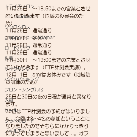
トライアスロン
11月25日：～18:50までの営業とさせ
ていただきます（地域の役員会のた
bici-okadaman
め）
シクロクロス
11月26日：通常通り
gruppo bici-okadaman
11月27日：定休日
11月28日：通常通り
ロードバイク
11月29日：通常通り
作業
11月30日：～19:00までの営業とさせ
ていただきます（FTP計測会実施）。
サイクリング
12月  1日：smrはお休みです（地域防
バイクパッキング
災訓練のため）
フロントシングル化
25日と30日の夜の日程が通常と異なり
入荷
ます。
セール
30日はFTP計測会の予約がはいりまし
た。今回は3～4名の参加ということに
グラベルロード
なりましたのでそちらにかかりっきり
スキルアップ
になってしまうと思いまして…。オフ