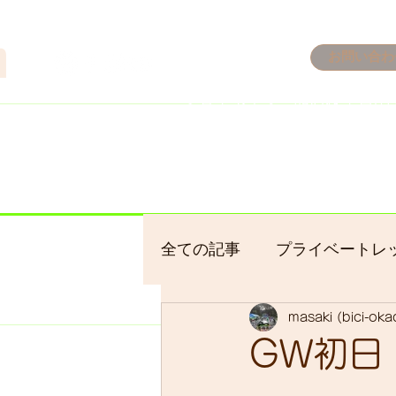
n
お問い合わ
​＜営業予定＞ 臨時休業日の
7/18：臨時休業とさせてい
​7/19：臨時休業（大井川
​7/30：（臨時休業）夏季休
全ての記事
プライベートレ
masaki (bici-ok
bici-okadaman
シクロ
GW初日
サイクリング
バイクパ