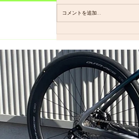
す。 よく、お客様に「グループ
ライドはまだ実施されています
コメントを追加…
か？」と聞かれることが多いので
すが、基本的には「毎週実施して
います」ので…。 僕の今週はメ
ンバーの集まり具合を見ながら、
ロードで走るかグラベルロードで
走るかを決めます。グラベルロー
ドで走...