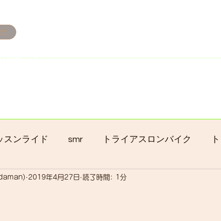
せ
み掲載です。
ただきます。
港トライアスロン大会のオフィシャルバイクサポートで大
暇の予定です
ッスンライド
smr
トライアスロンバイク
ト
adaman)
2019年4月27日
読了時間: 1分
クロス
gruppo bici-okadaman
ロードバイク
ッキング
フロントシングル化
入荷
セール