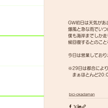
GW初日は天気があ
爆風と急な雨でいつ
僕も海岸までしか走
候回復するとのこと
今日は営業しており
※29日は都合によ
　まぁほとんど20:
bici-okadaman