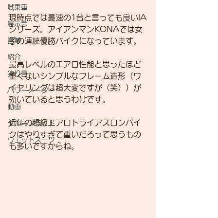
試乗車
現時点では最速の1台と言っても良いIA
展示会
シリーズ。アイアンマンKONAでは女
営業
子の連続優勝バイクになっています。
紹介
最高レベルのエアロ性能と思ったほど
独り言
重くないシンプルなフレーム造形（ワ
イヤリングは超大変ですが（笑））が
パワーメーター
効いていると思うわけです。
動画
近年の超級エアロトライアスロンバイ
グループライド
クはやりすぎて重いだろって思うもの
ウェットスーツ
も多いですからね。