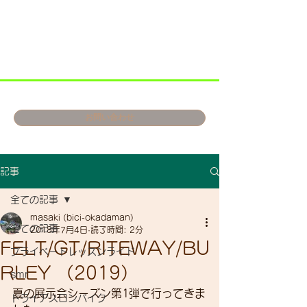
お問い合わせ
記事
全ての記事
masaki (bici-okadaman)
全ての記事
2018年7月4日
読了時間: 2分
FELT/GT/RITEWAY/BU
プライベートレッスンライド
RLEY （2019）
smr
夏の展示会シーズン第1弾で行ってきま
トライアスロンバイク