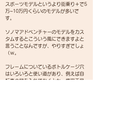
スポーツモデルというより街乗り＋で5
万~10万円くらいのモデルが多いで
す。
ソノマアドベンチャーのモデルをカス
タムするとこういう風にできますよと
言うことなんですが、やりすぎでしょ
（ｗ。
フレームについているボトルケージ穴
はいろいろと使い道があり、例えば自
転車の鍵を入れておくとか、携帯工具
を入れておくなどのボックス利用がで
きます。それから泥除けも取り付けや
すいモデルになっているので通勤ライ
ドにちょうど使いやすい価格帯のバイ
クです。
最後にBurleyのモデル・・・子供載せ
は試乗用があるからいいとして