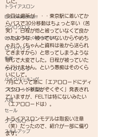
した。
トライアスロン
今回は場所が・・・東京駅に着いてか
bici-okadaman
らバスで30分移動はちょっと辛い（苦
シクロクロス
笑）。日程が他と被っていなくて良か
gruppo bici-okadaman
ったような、被っていないからやめち
ゃおう（ちゃんと資料は後から送られ
ロードバイク
てきますから）と思ってしまうような
作業
感じで大変でした。日程が被っていた
ら行けません。という愚痴はそのくら
サイクリング
いにして。
バイクパッキング
7月に入って急に「エアロロードにディ
スクロード新型がぞくぞく」発表され
フロントシングル化
ていますが、FELTは特にないみたい
入荷
（エアロロードは）。
セール
トライアスロンモデルは取扱い注意
グラベルロード
（笑）だったので、紹介が一部に偏り
スキルアップ
ます。