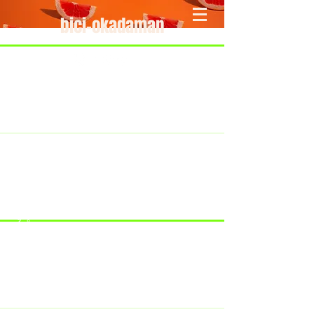
bici-okadaman
​＜営業予定＞ 臨時休業日のみ掲載
です。
7/18：臨時休業とさせていただきま
す。
​7/19：臨時休業（大井川港トライア
スロン大会のオフィシャルバイクサ
ポートで大井川港にいます）
​7/30：（臨時休業）夏季休暇の予定
です