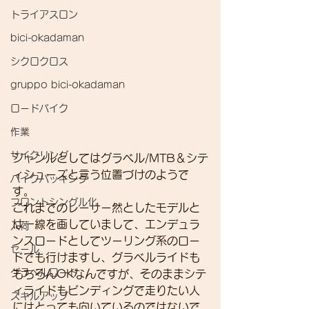
トライアスロン
bici-okadaman
シクロクロス
gruppo bici-okadaman
ロードバイク
作業
サイクリング
ジャンルとしてはグラベル/MTB＆シテ
ィシューズと言う位置づけのようで
バイクパッキング
す。
フロントシングル化
これまでのレーサー然としたモデルと
は一線を画していまして、エンデュラ
入荷
ンスロードとしてツーリング系のロー
セール
ドでも行けますし、グラベルライドも
グラベルロード
もちろんOKなんですが、そのままシテ
ィライドもビンディングで走りたい人
スキルアップ
にはとっても向いているのではないで