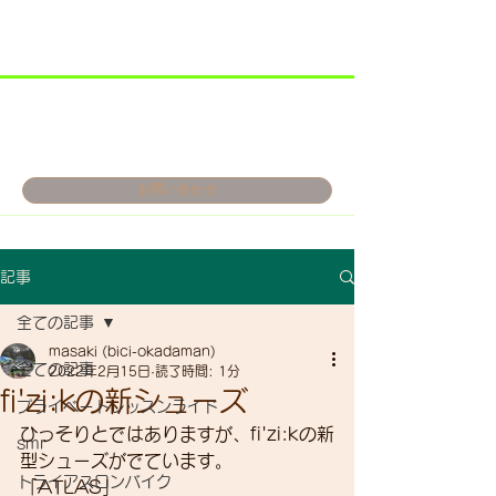
お問い合わせ
記事
全ての記事
masaki (bici-okadaman)
全ての記事
2022年2月15日
読了時間: 1分
fi'zi:kの新シューズ
プライベートレッスンライド
ひっそりとではありますが、fi'zi:kの新
smr
型シューズがでています。
トライアスロンバイク
「ATLAS」