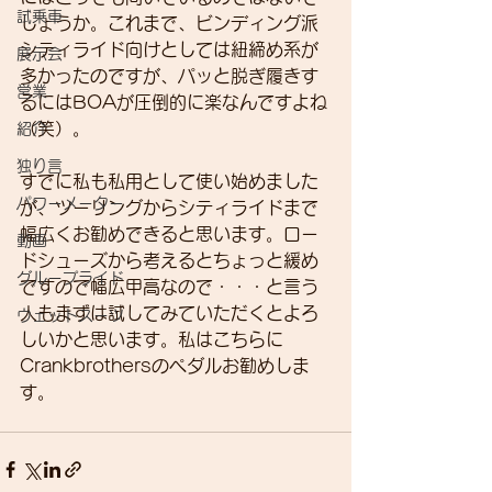
試乗車
しょうか。これまで、ビンディング派
シティライド向けとしては紐締め系が
展示会
多かったのですが、パッと脱ぎ履きす
営業
るにはBOAが圧倒的に楽なんですよね
（笑）。
紹介
独り言
すでに私も私用として使い始めました
パワーメーター
が、ツーリングからシティライドまで
幅広くお勧めできると思います。ロー
動画
ドシューズから考えるとちょっと緩め
グループライド
ですので幅広甲高なので・・・と言う
人もまずは試してみていただくとよろ
ウェットスーツ
しいかと思います。私はこちらに
Crankbrothersのペダルお勧めしま
す。