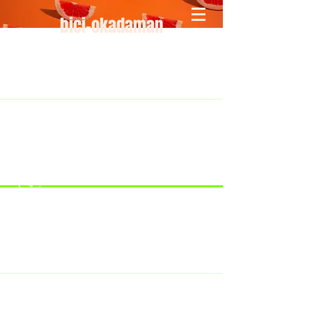
bici-okadaman
​＜営業予定＞ 臨時休業日のみ掲載
です。
7/18：臨時休業とさせていただきま
す。
​7/19：臨時休業（大井川港トライア
スロン大会のオフィシャルバイクサ
ポートで大井川港にいます）
​7/30：（臨時休業）夏季休暇の予定
です