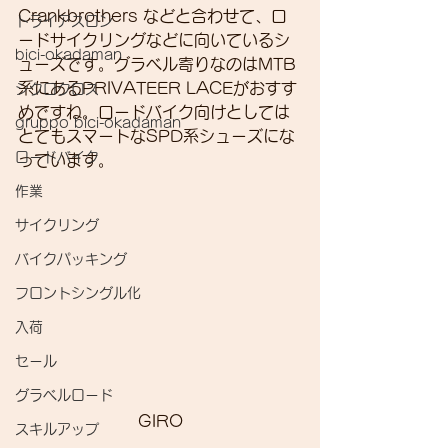
Crankbrothers などと合わせて、ロ
トライアスロン
ードサイクリングなどに向いているシ
bici-okadaman
ューズです。グラベル寄りなのはMTB
系にあるPRIVATEER LACEがおすす
シクロクロス
めですね。ロードバイク向けとしては
gruppo bici-okadaman
とてもスマートなSPD系シューズにな
ロードバイク
っています。
作業
サイクリング
バイクパッキング
フロントシングル化
入荷
セール
グラベルロード
GIRO
スキルアップ