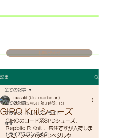
お問い合わせ
記事
全ての記事
masaki (bici-okadaman)
全ての記事
2019年3月5日
読了時間: 1分
GIRO Knitシューズ
プライベートレッスンライド
GIROのロード系SPDシューズ、
smr
Repblic R Knit 、客注ですが入荷しま
トライアスロンバイク
した。シマノのSPDペダルや