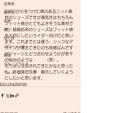
試乗車
GIROが火をつけた感のあるニット素
展示会
材のシューズですが通気性はもちろん
営業
フィット感がとてもよさそうな素材で
す。紐締め系のシューズはフィット感
紹介
を大切にしたいライダー向けだと思い
独り言
ます。これまでとは違う、シックなデ
パワーメーター
ザインが増えてきたのも特徴なんです
がジャージとどう合わせようかが若干
動画
の悩みのような・・・（笑）。
グループライド
もう少し注目されてきたかなと思った
ら、折を見て在庫・展示していくよう
ウェットスーツ
にしたいと思います。
bici-okadaman