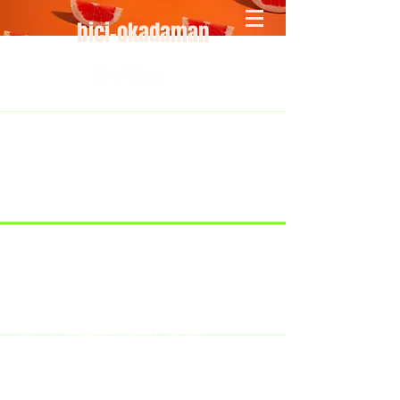
bici-okadaman
​＜営業予定＞ 臨時休業日のみ掲載
です。
7/18：臨時休業とさせていただきま
す。
​7/19：臨時休業（大井川港トライア
スロン大会のオフィシャルバイクサ
ポートで大井川港にいます）
​7/30：（臨時休業）夏季休暇の予定
です