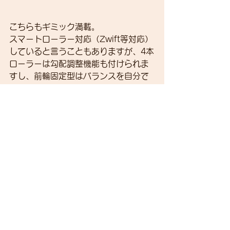
こちらもギミック満載。
スマートローラー対応（Zwift等対応）
していると言うこともありますが、4本
ローラーは勾配調整機能も付けられま
すし、前輪固定型はバランスを自分で
取ることができるように軸部にエラス
トマーが入ってます。バランスが悪い
ペダリングをしているとふらつくよう
になります。
・・・近い将来にこちらのローラー台
をショップの試乗用として導入したい
と思ってます。