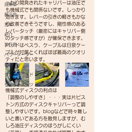
っかり開発されたキャリパーは油圧で
試乗車
も機械式でも関係ないです。しっかり
展示会
効きます。レバーの引きの軽さもかな
り改善できそうですし、剛性感のある
営業
レバータッチ（厳密にはキャリパー側
紹介
のタッチ感ですが）が確保できます。
独り言
パッドはベスラ、ケーブルは日泉ケー
ブルが付属とくればほぼ最高のクオリ
パワーメーター
ティだと思います。
動画
グループライド
ウェットスーツ
機械式ディスクの利点は
「調整のしやすさ」・・・実は片ピス
トン方式のディスクキャリパーって調
整しやすいです。blogなどで時々難し
いと書いてある方を散見しますが、む
しろ油圧ディスクのほうがしにくい