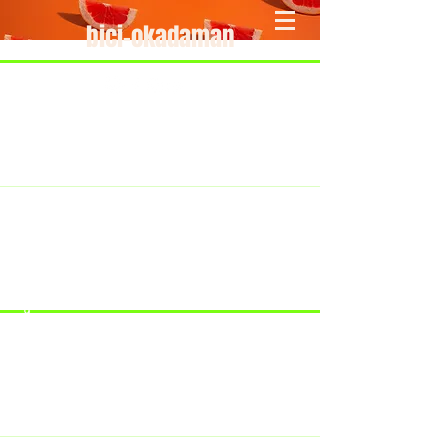
bici-okadaman
​＜営業予定＞ 臨時休業日のみ掲載
です。
7/18：臨時休業とさせていただきま
す。
​7/19：臨時休業（大井川港トライア
スロン大会のオフィシャルバイクサ
ポートで大井川港にいます）
​7/30：（臨時休業）夏季休暇の予定
です