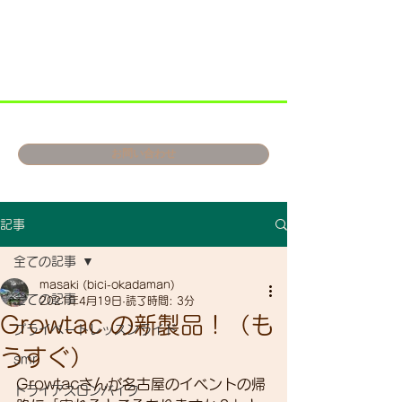
お問い合わせ
記事
全ての記事
masaki (bici-okadaman)
全ての記事
2021年4月19日
読了時間: 3分
Growtac の新製品！（も
プライベートレッスンライド
うすぐ）
smr
Growtacさんが名古屋のイベントの帰
トライアスロンバイク