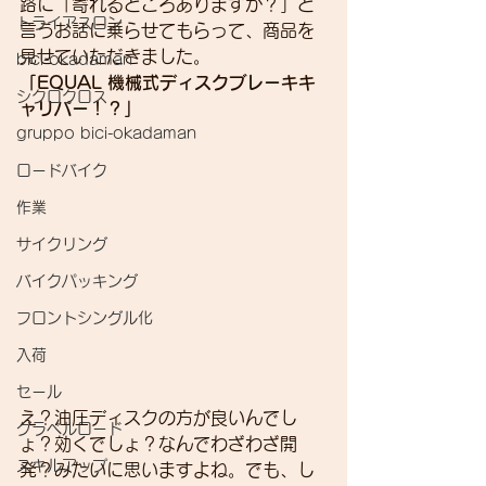
路に「寄れるところありますか？」と
トライアスロン
言うお話に乗らせてもらって、商品を
見せていただきました。
bici-okadaman
「EQUAL 機械式ディスクブレーキキ
シクロクロス
ャリパー！？」
gruppo bici-okadaman
ロードバイク
作業
サイクリング
バイクパッキング
フロントシングル化
入荷
セール
え？油圧ディスクの方が良いんでし
グラベルロード
ょ？効くでしょ？なんでわざわざ開
スキルアップ
発？みたいに思いますよね。でも、し