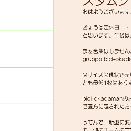
スタムジ
おはようございます
スキルアップ
試乗車
きょうは定休日・・
と思います。午後は
グループライド
ウェッ
まぁ営業はしません
gruppo bici
Mサイズは現状で売
とも最低1枚はあり
bici-okada
で遠方に越された方
ってんで、新型に変わ
も、他のチームの方