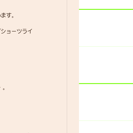
います。
ブショーツライ
・。