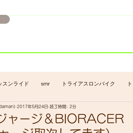
せ
み掲載です。
ただきます。
港トライアスロン大会のオフィシャルバイクサポートで大
暇の予定です
ッスンライド
smr
トライアスロンバイク
ト
adaman)
2017年5月24日
読了時間: 2分
クロス
gruppo bici-okadaman
ロードバイク
oジャージ＆BIORACER
ッキング
フロントシングル化
入荷
セール