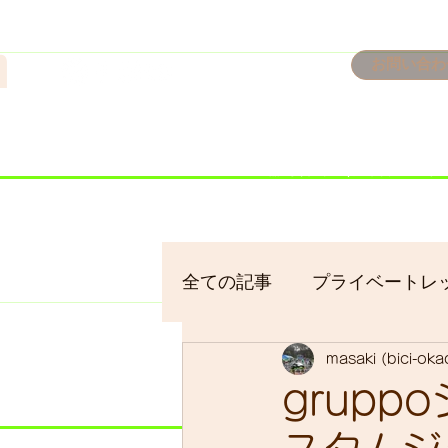
n
お問い合わ
​＜営業予定＞ 臨時休業日の
7/18：臨時休業とさせてい
​7/19：臨時休業（大井川
​7/30：（臨時休業）夏季休
全ての記事
プライベートレ
masaki (bici-ok
bici-okadaman
シクロ
grupp
サイクリング
バイクパ