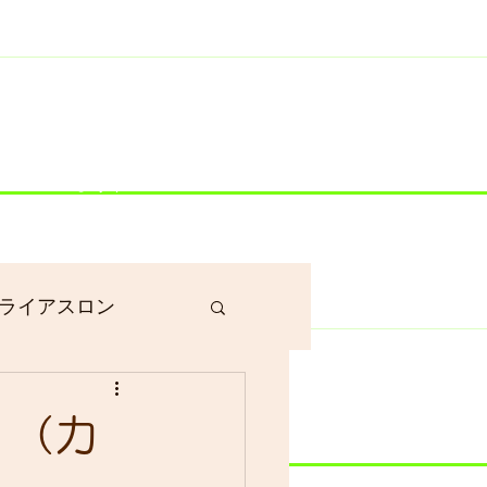
井川港にいます）
ライアスロン
作業
 （カ
グラベルロード