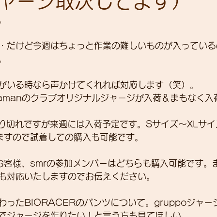
ャージ取次してます）
。
展示会
営業
紹介
独り言
パワーメー
・だけど今週はちょっと作業の難しいものが入っている
。
トスーツ
がいる時なら声かけてくれれば対応します（笑）。
-okadamanのクラブオリジナルジャージが入荷＆まもなく
り切れですが来週には入荷予定です。Sサイズ～XLサ
ますので試着しての購入も可能です。
manのお客様、smrの参加メンバーはどちらも購入可能です
も対応いたしますのでお伝えください。
ったBIORACERのパンツについて。gruppoジャ
でジャージを作りたい！と言う方も見てほしい。