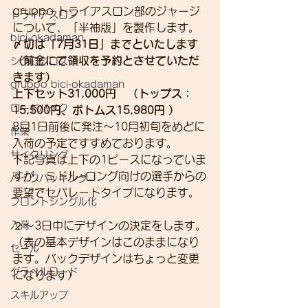
gruppo トライアスロン部のジャージ
トライアスロン
について、「半袖版」を製作します。
bici-okadaman
〆切は「7月31日」までといたします
（前金にて領収を予約とさせていただ
シクロクロス
きます）
gruppo bici-okadaman
上下セット31,000円　（トップス：
ロードバイク
15,500円、ボトムス15,980円 ）
8月1日前後に発注～10月初旬をめどに
作業
入荷の予定ですすめております。
サイクリング
下記写真は上下の1ピースになっていま
すが、ミドル~ロング向けの選手からの
バイクパッキング
要望でセパレートタイプになります。
フロントシングル化
入荷
２～3日中にデザインの決定をします。
（表の基本デザインはこのままになり
セール
ます。バックデザインはちょっと変更
グラベルロード
になります）
スキルアップ