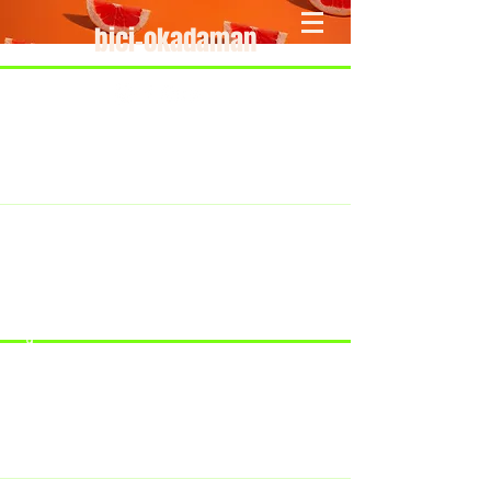
bici-okadaman
​＜営業予定＞ 臨時休業日のみ掲載
です。
7/18：臨時休業とさせていただきま
す。
​7/19：臨時休業（大井川港トライア
スロン大会のオフィシャルバイクサ
ポートで大井川港にいます）
​7/30：（臨時休業）夏季休暇の予定
です