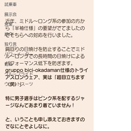
試乗車
展示会
近年、ミドル～ロング系の参加の方か
営業
ら「半袖仕様」の要望がでてましたの
紹介
でそちらへの対応を行いました。
独り言
肩回りの日焼けを防止することでミド
パワーメーター
ル～ロングでの長時間の日焼けによる
パフォーマンス低下を防ぎます。
動画
gruppo bici-okadaman仕様のトライ
グループライド
アスロンウェア、実は「超目立ちます
ウェットスーツ
（笑）」
特に男子選手はピンク系を配するジャ
ージなんてあまり着ていません！
と、いうことも申し添えておきますの
でなにとぞよしなに。