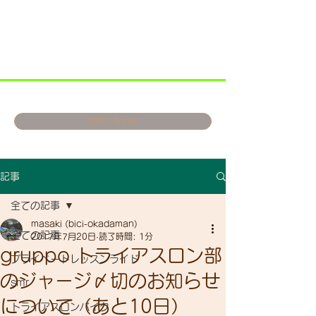
お問い合わせ
記事
全ての記事
masaki (bici-okadaman)
全ての記事
2017年7月20日
読了時間: 1分
gruppo トライアスロン部
プライベートレッスンライド
のジャージ〆切のお知らせ
smr
について（あと10日）
トライアスロンバイク