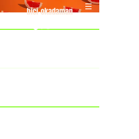
bici-okadaman
​＜営業予定＞ 臨時休業日のみ掲載
です。
7/18：臨時休業とさせていただきま
す。
​7/19：臨時休業（大井川港トライア
スロン大会のオフィシャルバイクサ
ポートで大井川港にいます）
​7/30：（臨時休業）夏季休暇の予定
です