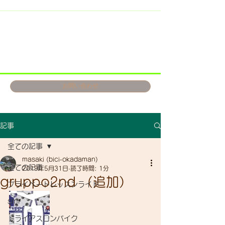
お問い合わせ
記事
全ての記事
masaki (bici-okadaman)
全ての記事
2019年5月31日
読了時間: 1分
gruppo2nd （追加）
プライベートレッスンライド
smr
トライアスロンバイク