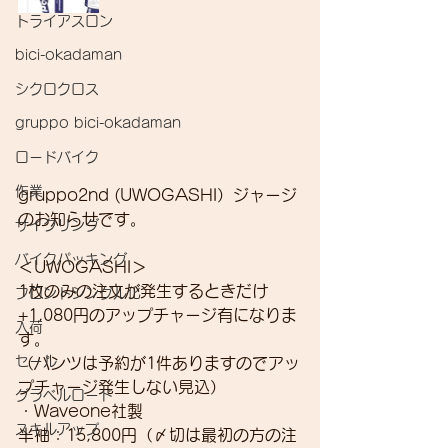
トライアスロン
bici-okadaman
シクロクロス
gruppo bici-okadaman
ロードバイク
作業
gruppo2nd (UWOGASHI）ジャージ
のお知らせです。
サイクリング
バイクパッキング
＜UWOGASHI＞
1枚のみの注文が発生するときだけ
フロントシングル化
+1,080円のアップチャージ有になりま
入荷
す。
セール
（パンツは予約が1件ありますのでアッ
プチャージ発生しない見込）
グラベルロード
・Waveone社製
スキルアップ
半袖：15,800円（〆切は最初の方の注