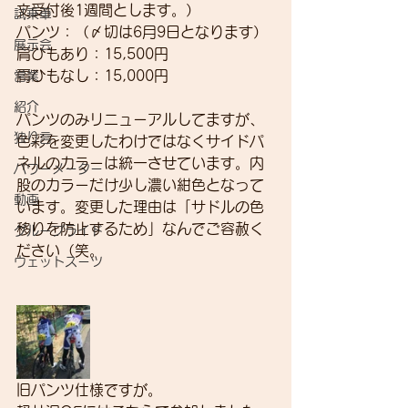
文受付後1週間とします。）
試乗車
パンツ：（〆切は6月9日となります）
展示会
肩ひもあり：15,500円
肩ひもなし：15,000円 
営業
紹介
パンツのみリニューアルしてますが、
独り言
色彩を変更したわけではなくサイドパ
ネルのカラーは統一させています。内
パワーメーター
股のカラーだけ少し濃い紺色となって
動画
います。変更した理由は「サドルの色
移りを防止するため」なんでご容赦く
グループライド
ださい（笑。
ウェットスーツ
旧パンツ仕様ですが。