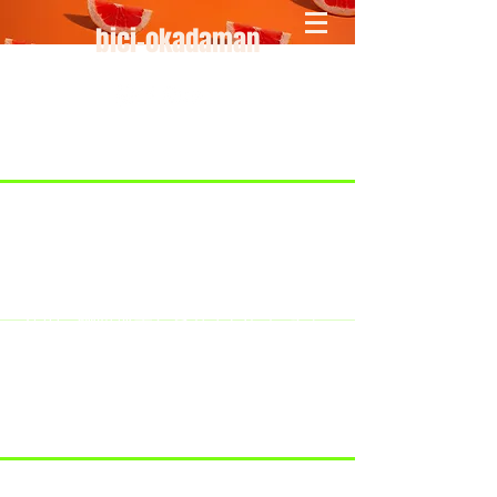
bici-okadaman
​＜営業予定＞ 臨時休業日のみ掲載
です。
7/18：臨時休業とさせていただきま
す。
​7/19：臨時休業（大井川港トライア
スロン大会のオフィシャルバイクサ
ポートで大井川港にいます）
​7/30：（臨時休業）夏季休暇の予定
です