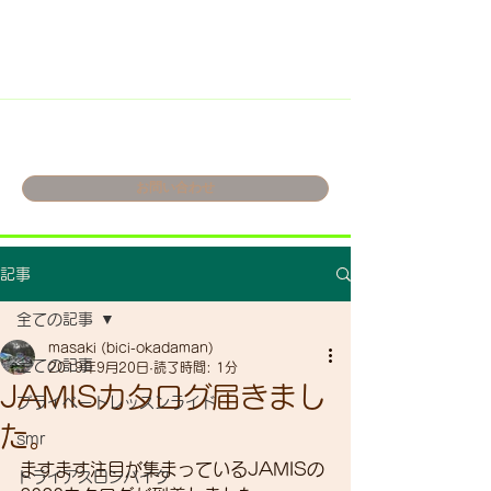
お問い合わせ
記事
全ての記事
masaki (bici-okadaman)
全ての記事
2019年9月20日
読了時間: 1分
JAMISカタログ届きまし
プライベートレッスンライド
た。
smr
ますます注目が集まっているJAMISの
トライアスロンバイク