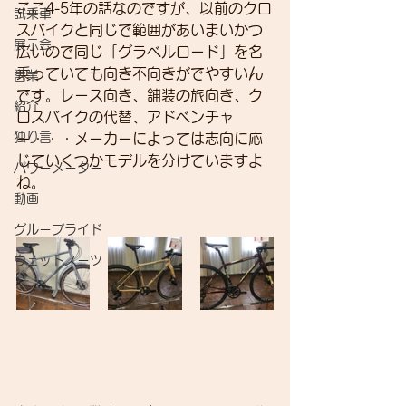
ここ4-5年の話なのですが、以前のクロ
試乗車
スバイクと同じで範囲があいまいかつ
展示会
広いので同じ「グラベルロード」を名
乗っていても向き不向きがでやすいん
営業
です。レース向き、舗装の旅向き、ク
紹介
ロスバイクの代替、アドベンチャ
独り言
ー・・・メーカーによっては志向に応
じていくつかモデルを分けていますよ
パワーメーター
ね。
動画
グループライド
ウェットスーツ