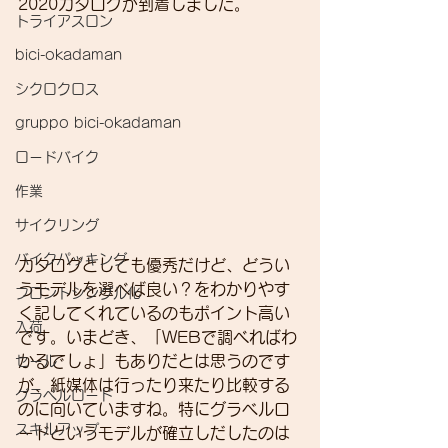
2020カタログが到着しました。
トライアスロン
bici-okadaman
シクロクロス
gruppo bici-okadaman
ロードバイク
作業
サイクリング
バイクパッキング
カタログとしても優秀だけど、どうい
うモデルを選べば良い？をわかりやす
フロントシングル化
く記してくれているのもポイント高い
入荷
です。いまどき、「WEBで調べればわ
かるでしょ」もありだとは思うのです
セール
が、紙媒体は行ったり来たり比較する
グラベルロード
のに向いていますね。特にグラベルロ
スキルアップ
ードというモデルが確立しだしたのは