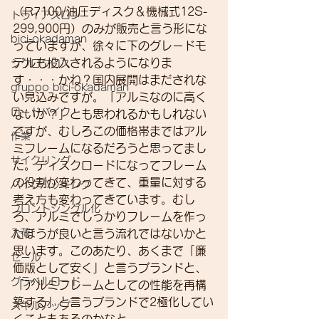
（R7100/油圧ディスク＆機械式12S-
トライアスロン
299,900円）のみが販売と言う形にな
bici-okadaman
っていますが、徐々に下のグレードモ
デルも投入されるようになりま
シクロクロス
す・・・かね？国内展開はまだされな
gruppo bici-okadaman
い見込みですが。「アルミなのに高く
ロードバイク
ないか？」とも思われるかもしれない
ですが、むしろこの価格帯まではアル
作業
ミフレームになるだろうと思ってまし
サイクリング
た。ディスクロードになってフレーム
の役割が変わってきて、重量に対する
バイクパッキング
考え方も変わってきています。むし
フロントシングル化
ろ、アルミでしっかりフレームを作っ
入荷
たほうが良いと言う流れではないかと
思います。このあたり、あくまで「廉
セール
価版として安く」と言うブランドと、
グラベルロード
「アルミフレームとしての性能を再構
築する」と言うブランドで2極化してい
スキルアップ