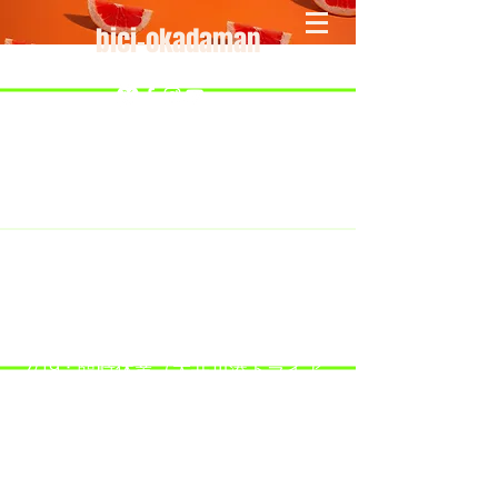
bici-okadaman
​＜営業予定＞ 臨時休業日のみ掲載
です。
7/18：臨時休業とさせていただきま
す。
​7/19：臨時休業（大井川港トライア
スロン大会のオフィシャルバイクサ
ポートで大井川港にいます）
​7/30：（臨時休業）夏季休暇の予定
です