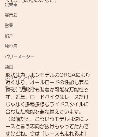
くこともあるのかなと。
試乗車
展示会
営業
紹介
独り言
パワーメーター
動画
形状はカーボンモデルのORCAにより
グループライド
近くなり、オールロードの性能も兼ね
ウェットスーツ
備え、泥除けも装着が可能な万能性で
す。近年、ロードバイクはレースだけ
じゃなく多種多様なライドスタイルに
合わせた機能を兼ね備えています。
（以前だと、こういうモデルは逆にレ
ースと言う志向が抜けちゃってたんで
すけどね。今は「レースも走れるよ」