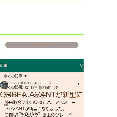
お問い合わせ
記事
全ての記事
masaki (bici-okadaman)
全ての記事
2024年10月19日
読了時間: 2分
ORBEA AVANTが新型に
プライベートレッスンライド
弊店取扱い中のORBEA、アルミロー
smr
ドAVANTが新型になりました。
トライアスロンバイク
今期はH30という一番上のグレード