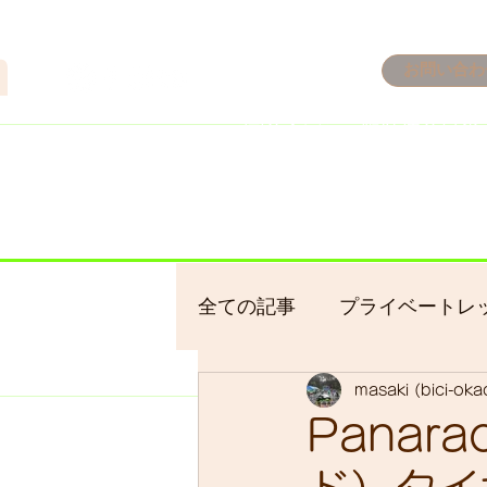
n
お問い合わ
​＜営業予定＞ 臨時休業日の
7/18：臨時休業とさせてい
​7/19：臨時休業（大井川
​7/30：（臨時休業）夏季休
全ての記事
プライベートレ
masaki (bici-ok
bici-okadaman
シクロ
Panar
サイクリング
バイクパ