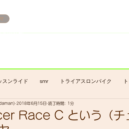
せ
み掲載です。
ただきます。
港トライアスロン大会のオフィシャルバイクサポートで大
暇の予定です
ッスンライド
smr
トライアスロンバイク
ト
adaman)
2018年6月15日
読了時間: 1分
クロス
gruppo bici-okadaman
ロードバイク
acer Race C という（
ッキング
フロントシングル化
入荷
セール