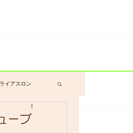
井川港にいます）
ライアスロン
作業
チューブ
グラベルロード