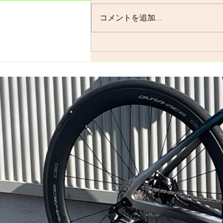
す。 よく、お客様に「グループ
ライドはまだ実施されています
コメントを追加…
か？」と聞かれることが多いので
すが、基本的には「毎週実施して
います」ので…。 僕の今週はメ
ンバーの集まり具合を見ながら、
ロードで走るかグラベルロードで
走るかを決めます。グラベルロー
ドで走...