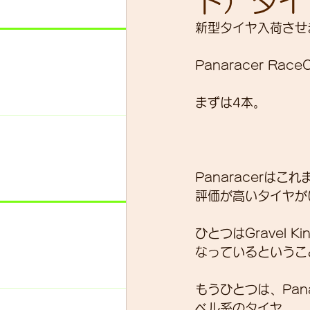
ド）タイ
新型タイヤ入荷させ
スキルアップ
試乗車
Panaracer Race
まずは4本。
グループライド
ウェッ
Panaracerは
評価が高いタイヤが
ひとつはGravel
なっているというこ
もうひとつは、Pan
ベル系のタイヤ。