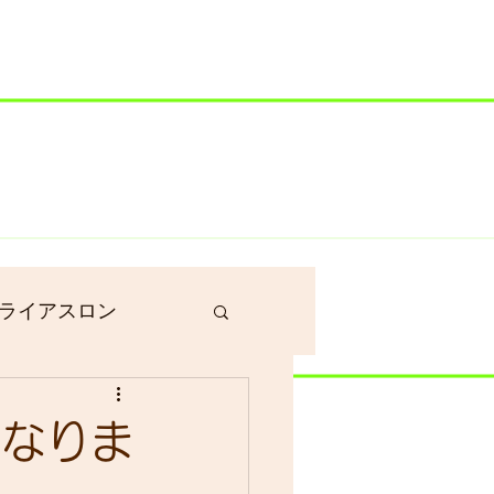
井川港にいます）
ライアスロン
作業
になりま
グラベルロード