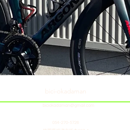
bici-okadaman
biciokadaman@gmail.com
054-270-5726