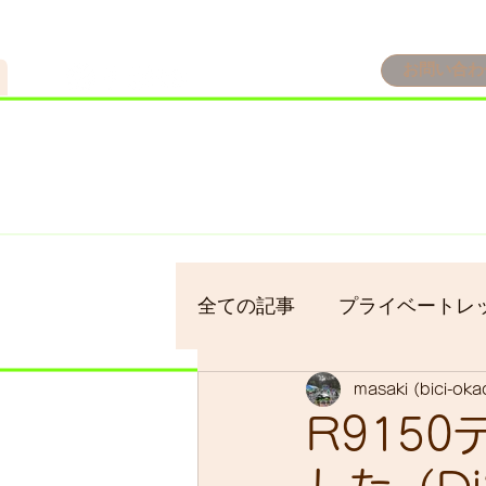
n
お問い合わ
​＜営業予定＞ 臨時休業日の
7/18：臨時休業とさせてい
​7/19：臨時休業（大井川
​7/30：（臨時休業）夏季休
全ての記事
プライベートレ
masaki (bici-ok
bici-okadaman
シクロ
R915
サイクリング
バイクパ