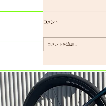
明日のsmrについて
コメント
明日のsmrは通常通り実施しま
す。 よく、お客様に「グループ
ライドはまだ実施されています
コメントを追加…
か？」と聞かれることが多いので
すが、基本的には「毎週実施して
います」ので…。 僕の今週はメ
ンバーの集まり具合を見ながら、
ロードで走るかグラベルロードで
走るかを決めます。グラベルロー
ドで走...