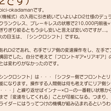
i2です）
ci-okadamanです。
ス（機械式）の入荷に引き続いていよいよDi2仕様のデュ
展示会
営業
紹介
独り言
パワーメー
ランクレス、ブレーキレスの状態で210,000円前後+
ぎりぎり絞るともう少し安いと言えば安いのですが…。
最大の目玉は、「シンクロシフト」ですね。
トスーツ
あれDi2であれ、右手でリア側の変速操作をし、左手で
構図でした。自分で考えて「フロントギア×リアギア」
とは変わりがなかったのです。
シンクロシフト」は・・・「シフター側でフロントとリ
能になります。操作する人間側は何も考えずにリア側シ
・・・」と繰り返せばインナー×ローの一番軽い状態か
まで「変速をしてくれる」ことが可能になる。つまり、
ライダーにはうってつけの機構が組み込まれるというわ