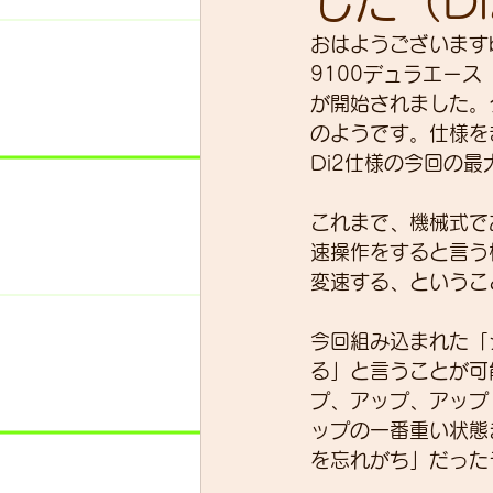
した（D
おはようございますbi
9100デュラエー
スキルアップ
試乗車
が開始されました。ク
のようです。仕様を
Di2仕様の今回の
グループライド
ウェッ
これまで、機械式で
速操作をすると言う
変速する、というこ
今回組み込まれた「
る」と言うことが可
プ、アップ、アップ
ップの一番重い状態
を忘れがち」だった