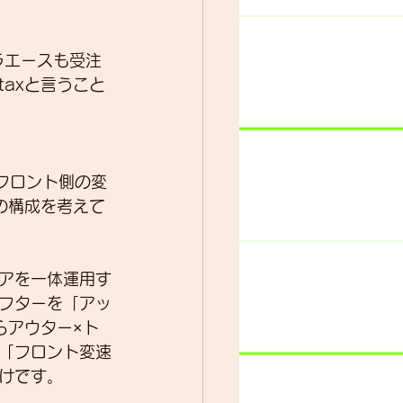
ラエースも受注
ター
動画
taxと言うこと
フロント側の変
の構成を考えて
アを一体運用す
フターを「アッ
らアウター×ト
「フロント変速
けです。