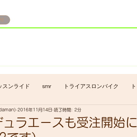
せ
み掲載です。
ただきます。
港トライアスロン大会のオフィシャルバイクサポートで大
暇の予定です
ッスンライド
smr
トライアスロンバイク
ト
adaman)
2016年11月14日
読了時間: 2分
クロス
gruppo bici-okadaman
ロードバイク
0デュラエースも受注開始
ッキング
フロントシングル化
入荷
セール