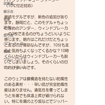
ハイブリッド キュー ジャージー
試乗車
（10℃付近対応）
展示会
継続モデルですが、新色の追加があり
営業
ます。静岡だと、このモデル＋ちょっ
紹介
と厚めのアンダー、ウィンドブレーカ
ーの3枚で走るのがちょうどいいように
独り言
感じます。朝方はこれだけだとちょっ
パワーメーター
と走るのが億劫なんですが、10分も走
ると気持ちよくなってくるかな？10時
動画
くらいからはウィンドブレーカーも脱
グループライド
いでしまいましょう。そのくらいの日
ウェットスーツ
の方が多いんです。
このウェアは膜構造を持たない防風性
のある素材・・・早い話が完全防風性
能はありません。通気性を奪ってしま
うと冬場でも体温上昇が避けられな
い。特に冬場の上り坂などでジッパー