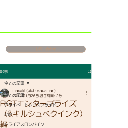
お問い合わせ
記事
全ての記事
masaki (bici-okadaman)
全ての記事
2017年1月26日
読了時間: 2分
RGTエンタープライズ
プライベートレッスンライド
（&キルシュベクインク）
smr
編
トライアスロンバイク