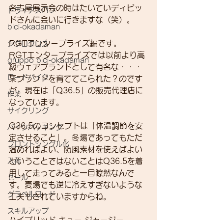
名古屋展示会の時はたいていディビッ
トライアスロン
ドさんに会いに行きますな（笑）。
bici-okadaman
RGTエンタープライズ編です。
シクロクロス
RGTエンタープライズでは以前より高
gruppo bici-okadaman
級ウェアブランドとして有名な・・・
ロードバイク
某ブランドを育ててこられた？のです
が、現在は「Q36.5」の販売代理店に
作業
なっています。
サイクリング
Q36.5のコンセプトは「体温調節を安
バイクパッキング
定させること」。冬場であってもただ
フロントシングル化
温めればよい、防風素材を使えばよい
入荷
ということではないことはQ36.5を着
用して走ってみると一目瞭然なんで
セール
す。夏場でも逆に冷えすぎないような
グラベルロード
工夫もされていますからね。
スキルアップ