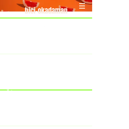
bici-okadaman
​＜営業予定＞ 臨時休業日のみ掲載
です。
7/18：臨時休業とさせていただきま
す。
​7/19：臨時休業（大井川港トライア
スロン大会のオフィシャルバイクサ
ポートで大井川港にいます）
​7/30：（臨時休業）夏季休暇の予定
です