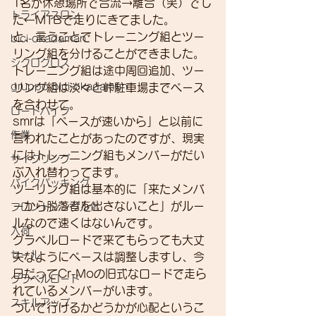
1名が休憩場所で合流→離合（笑）でし
トライアスロン
た←MTBで走りにきてました。
と、言うことでトレーニング組とツー
bici-okadaman
リング組を分けることができました。
シクロクロス
トレーニング組は途中周回追加、ツー
gruppo bici-okadaman
リング組は淡々と峠駐車場までペース
を合わせて。
ロードバイク
smrは「ペースが速いから」と以前に
作業
言われたことがあったのですが、現実
にはトレーニング組もメンバーがだい
サイクリング
ぶ入れ替わってます。
バイクパッキング
ツーリング組は基本的に「来たメンバ
ーから脱落者を出さないこと」がルー
フロントシングル化
ルなので速くはないんです。
入荷
グラベルロードで来てもらっても大丈
セール
夫なようにペースは調整しますし、今
日だってCr-Moの旧式なロードで走ら
グラベルロード
れているメンバーがいます。
スキルアップ
ついて行けるかどうかが心配というこ