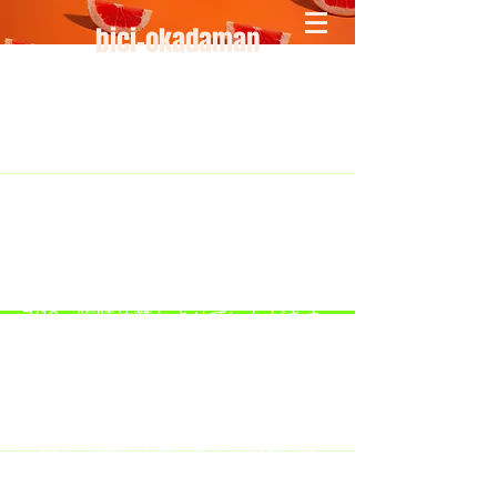
bici-okadaman
​＜営業予定＞ 臨時休業日のみ掲載
です。
7/18：臨時休業とさせていただきま
す。
​7/19：臨時休業（大井川港トライア
スロン大会のオフィシャルバイクサ
ポートで大井川港にいます）
​7/30：（臨時休業）夏季休暇の予定
です