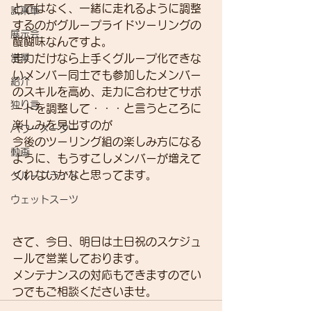
とではなく、一緒に走れるように調整
試乗車
するのがグループライドツーリングの
展示会
醍醐味なんですよ。
営業
走力だけなら上手くグループ化できな
いメンバー同士でも参加したメンバー
紹介
のスキルを高め、走力に合わせてサポ
独り言
ートを調整して・・・と言うところに
楽しみを見出すのが
パワーメーター
今後のツーリング組の楽しみ方になる
動画
ように、もうすこしメンバーが増えて
くれないかなと思ってます。
グループライド
ウェットスーツ
さて、今日、明日は土日祝のスケジュ
ールで営業しております。
メンテナンスの対応もできますのでい
つでもご相談くださいませ。