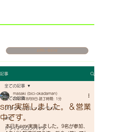
お問い合わせ
記事
全ての記事
masaki (bici-okadaman)
全ての記事
2020年8月9日
読了時間: 1分
smr実施しました。＆営業
プライベートレッスンライド
中です。
smr
本日もsmr実施しました。9名が参加、
トライアスロンバイク