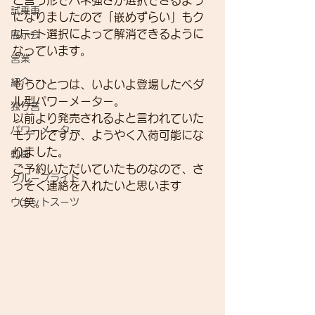
と言う形でバネ強さが選択できるよう
試乗車
になりましたので「嵌めずらい」もク
リート選択によって解消できるように
展示会
なっています。
営業
紹介
もうひとつは、いよいよ登場したペダ
ル型パワーメーター。
独り言
以前より発売されるよと言われていた
パワーメーター
モデルですが、ようやく入荷可能にな
りました。
動画
ご予約いただいていたものなので、さ
グループライド
っそく連絡を入れたいと思います
ウェットスーツ
（笑。