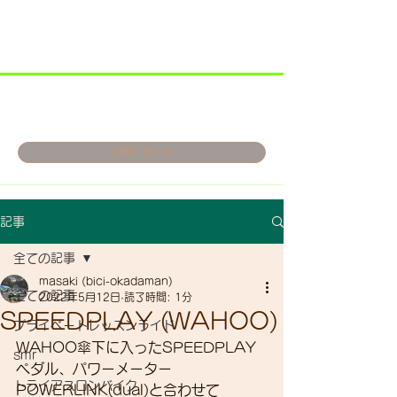
お問い合わせ
記事
全ての記事
masaki (bici-okadaman)
全ての記事
2022年5月12日
読了時間: 1分
SPEEDPLAY (WAHOO)
プライベートレッスンライド
WAHOO傘下に入ったSPEEDPLAY
smr
ペダル、パワーメーター
トライアスロンバイク
POWERLINK(dual)と合わせて