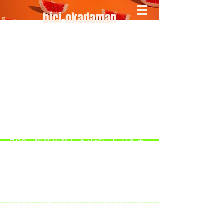
bici-okadaman
​＜営業予定＞ 臨時休業日のみ掲載
です。
7/18：臨時休業とさせていただきま
す。
​7/19：臨時休業（大井川港トライア
スロン大会のオフィシャルバイクサ
ポートで大井川港にいます）
​7/30：（臨時休業）夏季休暇の予定
です