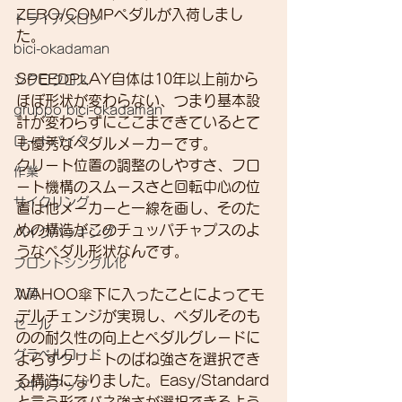
ZERO/COMPペダルが入荷しまし
トライアスロン
た。
bici-okadaman
SPEEDPLAY自体は10年以上前から
シクロクロス
ほぼ形状が変わらない、つまり基本設
gruppo bici-okadaman
計が変わらずにここまできているとて
ロードバイク
も優秀なペダルメーカーです。
クリート位置の調整のしやすさ、フロ
作業
ート機構のスムースさと回転中心の位
サイクリング
置は他メーカーと一線を画し、そのた
めの構造がこのチュッパチャプスのよ
バイクパッキング
うなペダル形状なんです。
フロントシングル化
入荷
WAHOO傘下に入ったことによってモ
デルチェンジが実現し、ペダルそのも
セール
のの耐久性の向上とペダルグレードに
グラベルロード
よらずクリートのばね強さを選択でき
る構造になりました。Easy/Standard
スキルアップ