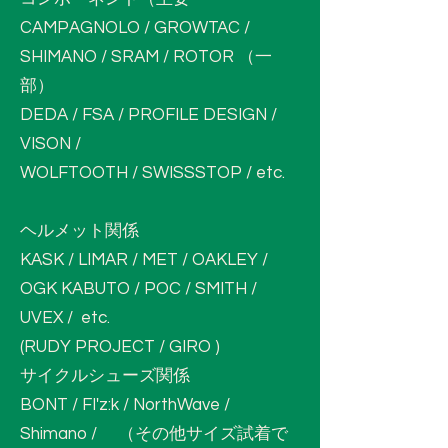
CAMPAGNOLO / GROWTAC /
SHIMANO / SRAM / ROTOR （一
部）
DEDA / FSA / PROFILE DESIGN /
VISON /
WOLFTOOTH / SWISSSTOP / etc.
ヘルメット関係
KASK / LIMAR / MET / OAKLEY /
OGK KABUTO / POC / SMITH /
UVEX / etc.
(RUDY PROJECT / GIRO )
サイクルシューズ関係
BONT / FI'z:k / NorthWave /
Shimano / （その他サイズ試着で