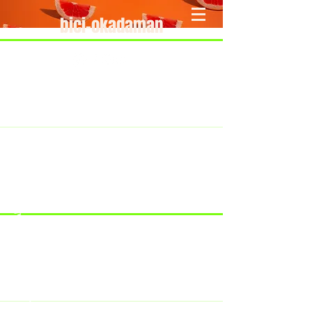
bici-okadaman
​＜営業予定＞ 臨時休業日のみ掲載
です。
7/18：臨時休業とさせていただきま
す。
​7/19：臨時休業（大井川港トライア
スロン大会のオフィシャルバイクサ
ポートで大井川港にいます）
​7/30：（臨時休業）夏季休暇の予定
です