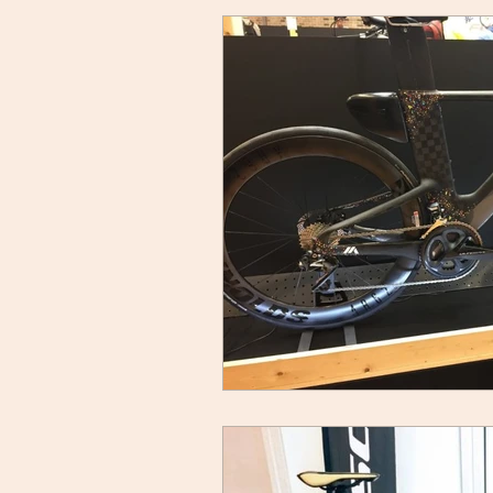
bici-okadaman
シクロ
サイクリング
バイクパ
スキルアップ
試乗車
グループライド
ウェッ