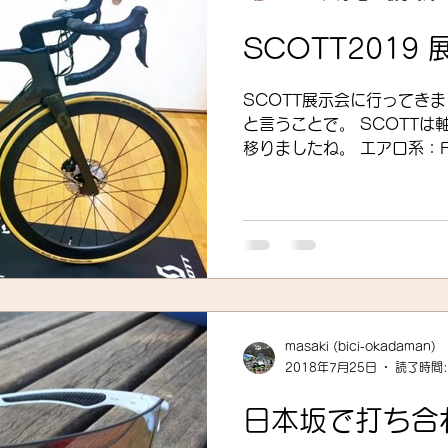
SCOTT2019
SCOTT展示会に行ってき
と言うことで。 SCOTT
移りましたね。 エアロ系：FOIL ピュアロード系：
ADDICT RC エンデュランスロード系：ADDICT アルミ
ロード： ...
masaki (bici-okadaman)
2018年7月25日
読了時間:
日本坂で打ち合