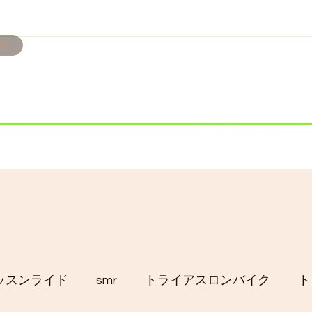
せ
み掲載です。
ただきます。
港トライアスロン大会のオフィシャルバイクサポートで大
暇の予定です
ッスンライド
smr
トライアスロンバイク
ト