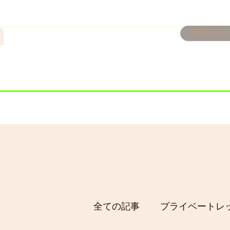
n
お問い合わ
​＜営業予定＞ 臨時休業日の
7/18：臨時休業とさせてい
​7/19：臨時休業（大井川
​7/30：（臨時休業）夏季休
全ての記事
プライベートレ