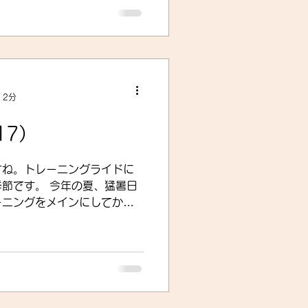
いるのでそういうところには
すよ（笑。...
 2分
17）
すね。トレーニングライドに
年の夏、猛暑日
ーニングをメインにしてかる
ルで過ごそうと思いました。
露の里までひとっ走りという