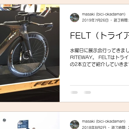
クロス
gruppo bici-okadaman
ロードバイク
masaki (bici-okadaman)
2019年7月26日
読了時間:
ッキング
フロントシングル化
入荷
セール
FELT（トライ
水曜日に展示会行ってきまし
展示会
営業
紹介
独り言
パワーメー
RITEWAY。 FELTは
の2本立てで紹介していきます
モデルは本格的に「ディス
ります。最廉価モデルにリム
トスーツ
いますが、...
masaki (bici-okadaman)
2018年8月2日
読了時間: 