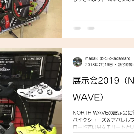
合するところが難しかった
SRAMの安定供給をもう少
けど…。 ...
masaki (bici-okadaman)
2018年7月19日
読了時間:
展示会2019（N
WAVE）
NORTH WAVEの展示会
バイクシューズ＆アパレルブランドで
ロードでは男女エリートとU