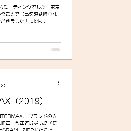
らミーティングでした！東京
いうことで（高速道路降りな
した！ bici-
で時々活用させてもらってるん
が欲しいです（笑）。 ...
 2分
AX（2019）
AX。 ブランドの入
は昨年、今年で取扱い終了に