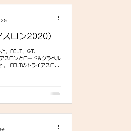
作業
 2分
グラベルロード
アスロン2020）
た。FELT、GT、
ター
動画
トライアスロンとロード＆グラベル
。 FELTのトライアスロン
クブレーキ仕様」に切り替わ
ブレーキモデルを1つ残して
3分