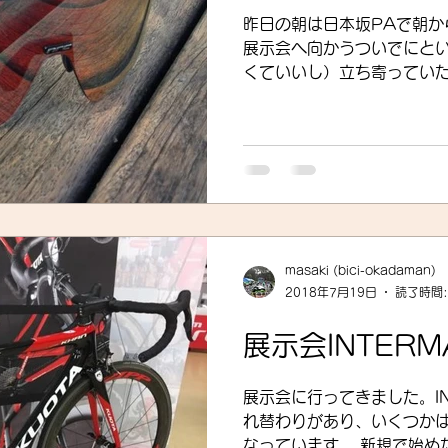
昨日の朝は日本坂PAで朝か
展示会へ向かうついでにと
くていいし）立ち寄っていただきま
okadamanからも近いの
ですが、ミーティングスペース
masaki (bici-okadaman)
2018年7月19日
読了時間:
展示会INTERM
展示会に行ってきました。INTERM
れ替わりがあり、いくつか
なっています。 新規で始めたSRAM、ZIPPあたりと競