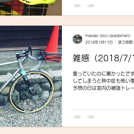
WAVEでした。僕も使って
目を凝らして確認しているんで
masaki (bici-okadaman)
2018年7月17日
読了時間:
雑感（2018/7/
曇っていたのに暑かったで
してしまうと熱中症も怖い季節です。 今
予想の日は室内の補強トレ
くひとっ走りというスタイ
と、言うところで定番の玉
ところです。 ...