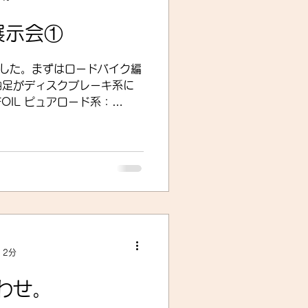
 展示会①
ました。まずはロードバイク編
は軸足がディスクブレーキ系に
 2分
わせ。