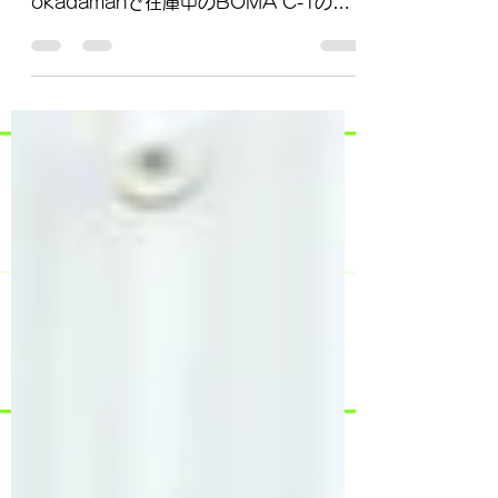
Size-M)についてのお知らせです。 bici-
okadamanで在庫中のBOMA C-1の限
定版モデル（135,000円+tax）について
ですが…。 現在、何人かの方が「商談待
ち」の状態です。 ...