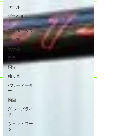
セール
グラベルロー
ド
スキルアップ
試乗車
展示会
営業
紹介
独り言
パワーメータ
ー
動画
グループライ
ド
ウェットスー
ツ