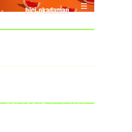
bici-okadaman
​＜営業予定＞ 臨時休業日のみ掲載
です。
7/18：臨時休業とさせていただきま
す。
​7/19：臨時休業（大井川港トライア
スロン大会のオフィシャルバイクサ
ポートで大井川港にいます）
​7/30：（臨時休業）夏季休暇の予定
です