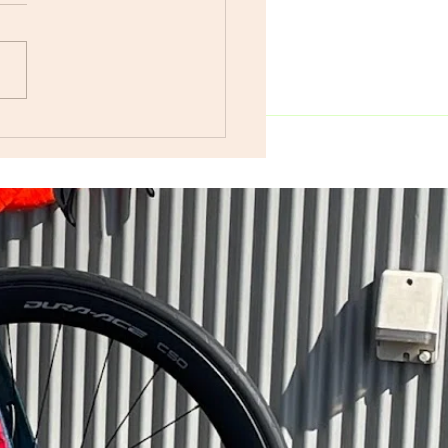
休業・連休のお知らせです。
18日（土曜日）臨時休業とさ
いただきます。 7月19日
日）smr・bici-
adamanともに臨時休業とさ
いただきます。 ※大井川
ライアスロン大会のオフィシ
メカニックサービスになって
す。 7月20日（月曜日・祝
通常通りの営業になります。
、メカニックサポートのほ
ミズタニ自転車さまの協力を
だきまして、 MET（T