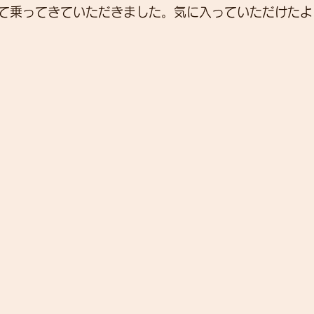
て乗ってきていただきました。気に入っていただけたよ
展示会
営業
紹介
独り言
パワーメー
トスーツ