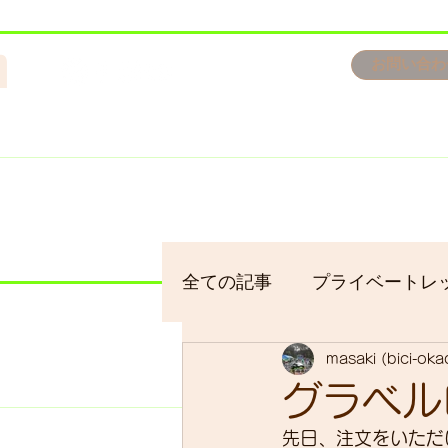
n
お問い合わ
​＜営業予定＞ 臨時休業日の
7/18：臨時休業とさせてい
​7/19：臨時休業（大井川
​7/30：（臨時休業）夏季休
全ての記事
プライベートレ
masaki (bici-ok
bici-okadaman
シクロ
グラベル
先日、注文をいただ
サイクリング
バイクパ