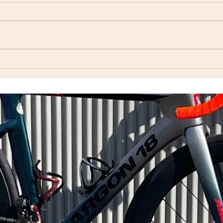
臨時
7月
せて
（日曜
ok
WINSPACE (M6完成車引き
せて
港ト
続き）
ャル
いま
日）
当日
か、
いた