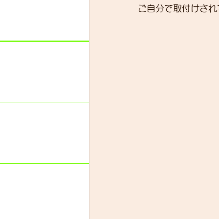
ご自分で取付けされ
スキルアップ
試乗車
グループライド
ウェッ