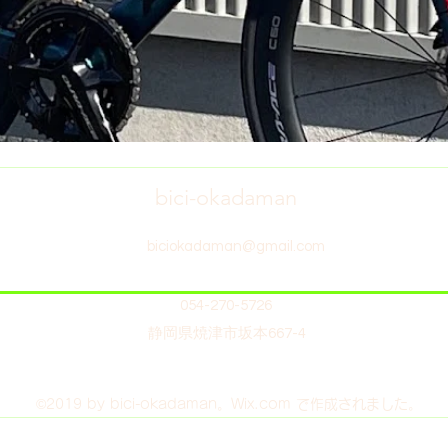
bici-okadaman
biciokadaman@gmail.com
054-270-5726
静岡県焼津市坂本667-4
©2019 by bici-okadaman。Wix.com で作成されました。