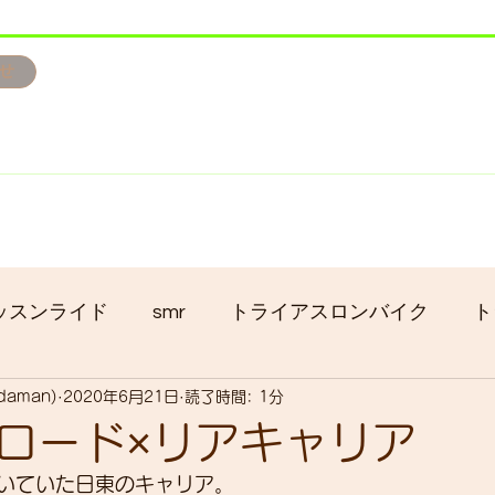
せ
み掲載です。
ただきます。
港トライアスロン大会のオフィシャルバイクサポートで大
暇の予定です
ッスンライド
smr
トライアスロンバイク
ト
adaman)
2020年6月21日
読了時間: 1分
クロス
gruppo bici-okadaman
ロードバイク
ロード×リアキャリア
いていた日東のキャリア。
ッキング
フロントシングル化
入荷
セール