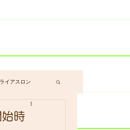
井川港にいます）
ライアスロン
作業
開始時
グラベルロード