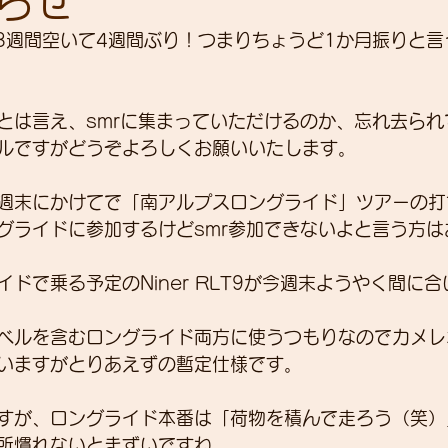
らせ
と3週間空いて4週間ぶり！つまりちょうど1か月振りと
展示会
営業
紹介
独り言
パワーメー
とは言え、smrに集まっていただけるのか、忘れ去られ
ルですがどうぞよろしくお願いいたします。
トスーツ
週末にかけてで「南アルプスロングライド」ツアーの打
グライドに参加するけどsmr参加できないよと言う方は
ドで乗る予定のNiner RLT9が今週末ようやく間に
ベルを含むロングライド両方に使うつもりなのでカメレ
いますがとりあえずの暫定仕様です。
すが、ロングライド本番は「荷物を積んで走ろう（笑）
所慣れないとまずいですね。