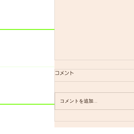
明日のsmrについて
コメント
明日のsmrは通常通り実施しま
す。 よく、お客様に「グループ
ライドはまだ実施されています
コメントを追加…
か？」と聞かれることが多いので
すが、基本的には「毎週実施して
います」ので…。 僕の今週はメ
ンバーの集まり具合を見ながら、