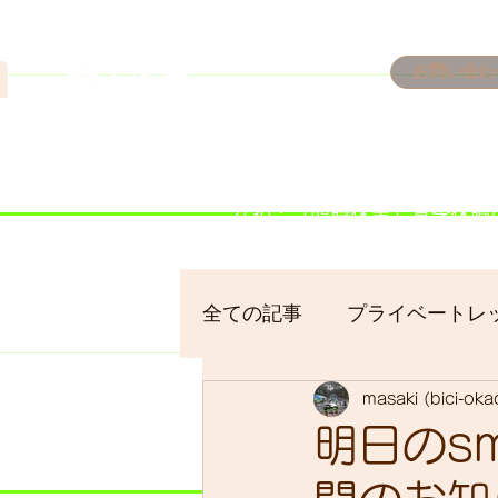
n
お問い合わ
​＜営業予定＞ 臨時休業日の
7/18：臨時休業とさせてい
​7/19：臨時休業（大井川
​7/30：（臨時休業）夏季休
全ての記事
プライベートレ
masaki (bici-ok
bici-okadaman
シクロ
明日のs
サイクリング
バイクパ