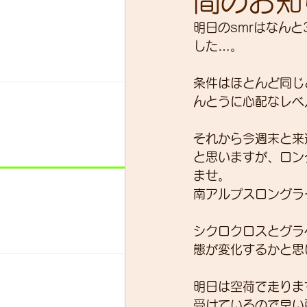
間のお知
明日のsmrはなん
した…。
スキルアップ
試乗車
条件はほとんど同じ
んとうに心配なレベ
グループライド
ウェッ
それから今週末と来
と思いますが、ロン
ませ。
南アルプスロングライ
シクロクロスとグラ
態が変化するかと思
明日は空荷で走りま
受けているので早い