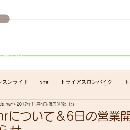
せ
み掲載です。
ただきます。
港トライアスロン大会のオフィシャルバイクサポートで大
暇の予定です
ッスンライド
smr
トライアスロンバイク
ト
adaman)
2017年11月4日
読了時間: 1分
クロス
gruppo bici-okadaman
ロードバイク
mrについて＆6日の営業
ッキング
フロントシングル化
入荷
セール