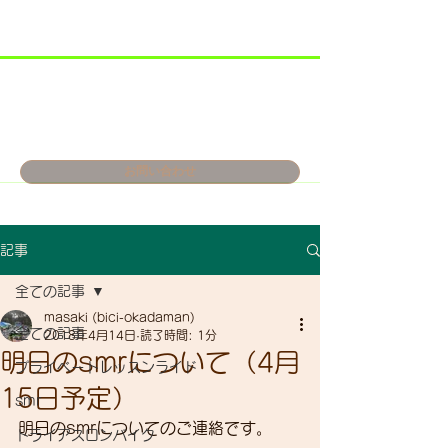
お問い合わせ
記事
全ての記事
masaki (bici-okadaman)
全ての記事
2018年4月14日
読了時間: 1分
明日のsmrについて（4月
プライベートレッスンライド
15日予定）
smr
明日のsmrについてのご連絡です。
トライアスロンバイク