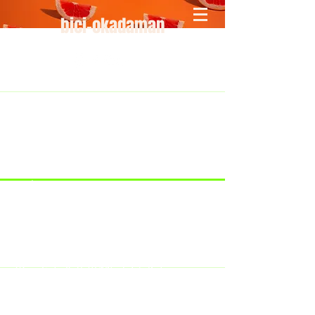
bici-okadaman
​＜営業予定＞ 臨時休業日のみ掲載
です。
7/18：臨時休業とさせていただきま
す。
​7/19：臨時休業（大井川港トライア
スロン大会のオフィシャルバイクサ
ポートで大井川港にいます）
​7/30：（臨時休業）夏季休暇の予定
です