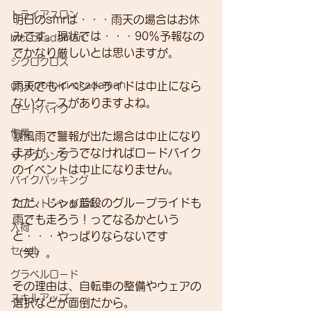
トライアスロン
明日のsmrは・・・雨天の場合はお休
みです。現状では・・・90％予報なの
bici-okadaman
でかなり厳しいとは思いますが。
シクロクロス
gruppo bici-okadaman
雨天でもイベントライドは中止になら
ないケースがありますよね。
ロードバイク
作業
暴風雨で警報が出た場合は中止になり
ますが、そうでなければロードバイク
サイクリング
のイベントは中止になりません。
バイクパッキング
ただ、じゃぁ普段のグループライドも
フロントシングル化
雨でも走ろう！ってなるかという
入荷
と・・・やっぱりならないです
セール
（笑）。
グラベルロード
その理由は、自転車の整備やウェアの
スキルアップ
選択などが面倒だから。