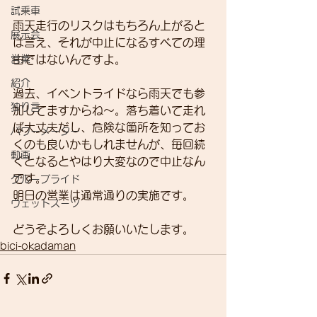
試乗車
雨天走行のリスクはもちろん上がると
展示会
は言え、それが中止になるすべての理
営業
由ではないんですよ。
紹介
過去、イベントライドなら雨天でも参
独り言
加してますからね～。落ち着いて走れ
ば大丈夫だし、危険な箇所を知ってお
パワーメーター
くのも良いかもしれませんが、毎回続
動画
くとなるとやはり大変なので中止なん
です。
グループライド
明日の営業は通常通りの実施です。
ウェットスーツ
どうぞよろしくお願いいたします。
bici-okadaman