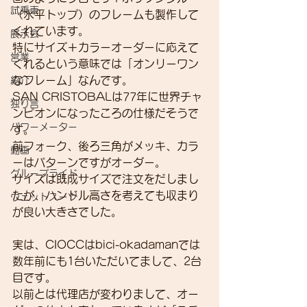
試乗車
（水平トップ）のフレームも製作して
くれています。
展示会
特にサイズ＋カラーオーダーに応えて
営業
くれるという意味では「オンリーワン
なフレーム」なんです。
紹介
SAN CRISTOBALは77年に世界チャ
独り言
ンピオンになったころの仕様だそうで
パワーメーター
す。
前フォーク、後ろ三角がメッキ、カラ
動画
ーはパターンですがオーダー。
グループライド
サイズは既成サイズで注文をだしまし
たが、ハンドル高さを考えても収まり
ウェットスーツ
が良い大きさでした。
実は、CIOCCはbici-okadamanでは
数年前にも1台いただいてまして、2台
目です。
以前とは代理店が変わりまして、オー