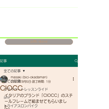
お問い合わせ
記事
全ての記事
masaki (bici-okadaman)
全ての記事
2020年9月5日
読了時間: 1分
CIOCC
プライベートレッスンライド
イタリアのブランド「CIOCC」のスチ
smr
ールフレームで組ませてもらいまし
トライアスロンバイク
た。