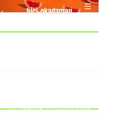
bici-okadaman
​＜営業予定＞ 臨時休業日のみ掲載
です。
7/18：臨時休業とさせていただきま
す。
​7/19：臨時休業（大井川港トライア
スロン大会のオフィシャルバイクサ
ポートで大井川港にいます）
​7/30：（臨時休業）夏季休暇の予定
です