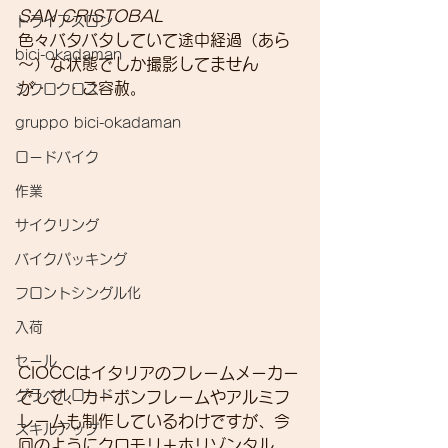
SAN CRISTOBAL 
トライアスロン
色々バタバタしていて途中経過（あら
bici-okadaman
～）な状態でしか撮影してません
が・・・ご容赦。
シクロクロス
gruppo bici-okadaman
ロードバイク
作業
サイクリング
バイクパッキング
フロントシングル化
入荷
セール
CIOCCはイタリアのフレームメーカー
グラベルロード
でして、カーボンフレームやアルミフ
レームも制作しているわけですが、今
スキルアップ
回のようにクロモリ＋ホリゾンタル