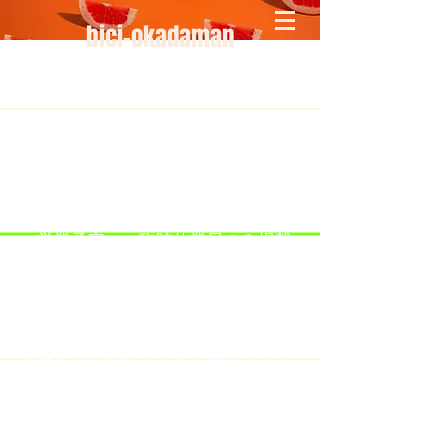
bici-okadaman
​＜営業予定＞ 臨時休業日のみ掲載
です。
7/18：臨時休業とさせていただきま
す。
​7/19：臨時休業（大井川港トライア
スロン大会のオフィシャルバイクサ
ポートで大井川港にいます）
​7/30：（臨時休業）夏季休暇の予定
です