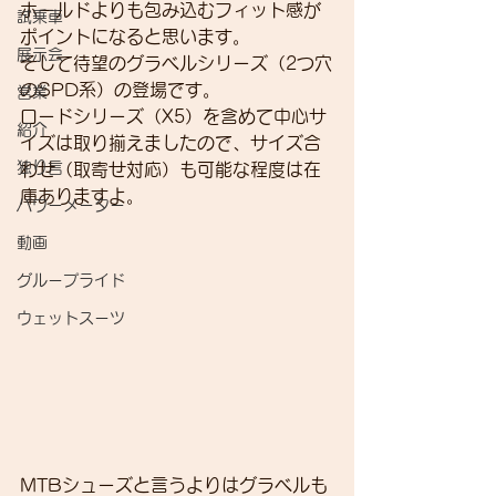
ホールドよりも包み込むフィット感が
試乗車
ポイントになると思います。
展示会
そして待望のグラベルシリーズ（2つ穴
のSPD系）の登場です。
営業
ロードシリーズ（X5）を含めて中心サ
紹介
イズは取り揃えましたので、サイズ合
独り言
わせ（取寄せ対応）も可能な程度は在
庫ありますよ。
パワーメーター
動画
グループライド
ウェットスーツ
MTBシューズと言うよりはグラベルも