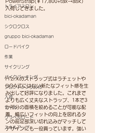
PowerStrap(￥17,800+tax→ask）
トライアスロン
入荷してきました。 
bici-okadaman
シクロクロス
gruppo bici-okadaman
ロードバイク
作業
サイクリング
バイクパッキング
Fi’zi:kのストラップ式はラチェットや
BOA式にはない新たなフィット感を生
フロントシングル化
み出して好評になりました。これまで
入荷
よりも広く丈夫なストラップ、1本で3
か所分の面積を絞めることが可能な配
セール
置、幅広いフィットの向上を図れるタ
グラベルロード
ンの前足部深い切れ込みがマッチして
スキルアップ
デザインにも一役買っています。強い