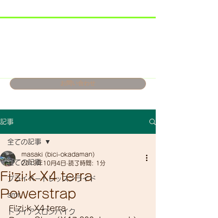
お問い合わせ
記事
全ての記事
masaki (bici-okadaman)
全ての記事
2019年10月4日
読了時間: 1分
Fi’zi:k X4 terra
プライベートレッスンライド
Powerstrap
smr
Fi’zi:k X4 terra 
トライアスロンバイク