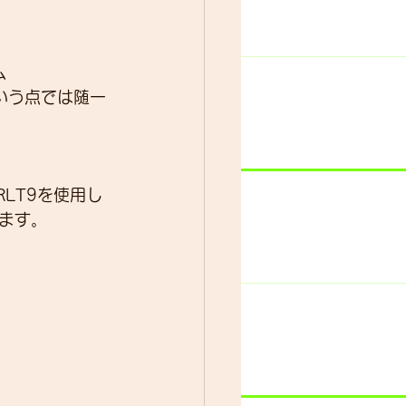
ム
という点では随一
RLT9を使用し
ます。