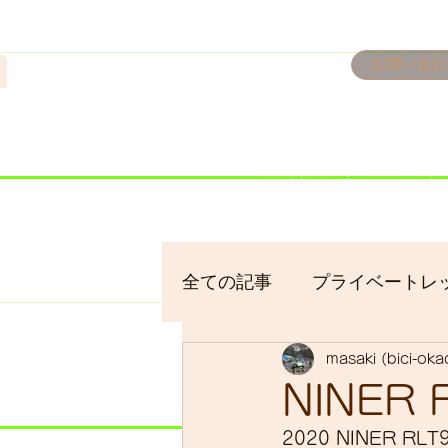
n
お問い合わ
​＜営業予定＞ 臨時休業日の
7/18：臨時休業とさせてい
​7/19：臨時休業（大井川
​7/30：（臨時休業）夏季休
全ての記事
プライベートレ
masaki (bici-ok
bici-okadaman
シクロ
NINER 
2020 NINER 
サイクリング
バイクパ