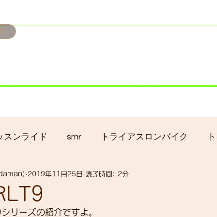
せ
み掲載です。
ただきます。
港トライアスロン大会のオフィシャルバイクサポートで大
暇の予定です
ッスンライド
smr
トライアスロンバイク
ト
adaman)
2019年11月25日
読了時間: 2分
クロス
gruppo bici-okadaman
ロードバイク
RLT9
RLT9シリーズの紹介ですよ。
ッキング
フロントシングル化
入荷
セール