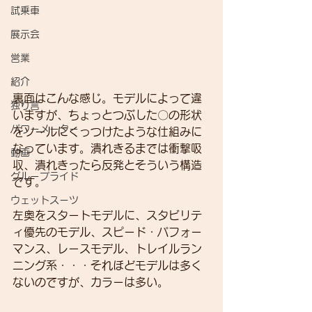
試乗車
展示会
営業
紹介
裏面はこんな感じ。モデルによって違
独り言
いますが、ちょっとつぶした〇の形状
パワーメーター
をソールにくっつけたような仕組みに
なっています。潰れきるまでは衝撃吸
動画
収、潰れきったら反発とそういう構造
グループライド
です。
ウェットスーツ
左奥をスタートモデルに、スタビリテ
ィ優先のモデル、スピード・パフォー
マンス、レースモデル、トレイルラン
ニング系・・・それほどモデルは多く
ないのですが、カラーは多い。