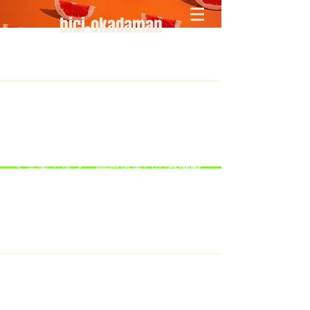
bici-okadaman
​＜営業予定＞ 臨時休業日のみ掲載
です。
7/18：臨時休業とさせていただきま
す。
​7/19：臨時休業（大井川港トライア
スロン大会のオフィシャルバイクサ
ポートで大井川港にいます）
​7/30：（臨時休業）夏季休暇の予定
です