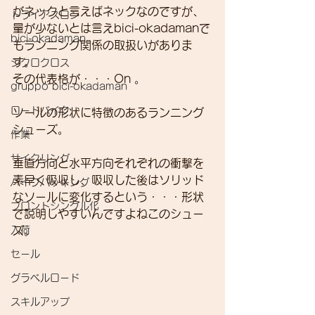
がネックと言えばネックなのですが、
トライアスロン
量が少ないとは言えbici-okadamanで
bici-okadaman
もランニング関係の取扱いがありま
す。
シクロクロス
その代表格が・・・On 。
gruppo bici-okadaman
ロードバイク
ソールの形状に特徴のあるランニング
シューズ。
作業
サイクリング
垂直方向と水平方向それぞれの衝撃を
素早く吸収し、吸収した後はソリッド
バイクパッキング
なソールに変化するという・・・形状
フロントシングル化
で説明しやすいんですよねこのシュー
入荷
ズ。
セール
グラベルロード
スキルアップ