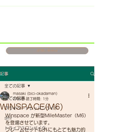
お問い合わせ
記事
全ての記事
masaki (bici-okadaman)
全ての記事
2月5日
読了時間: 1分
WINSPACE(M6)
プライベートレッスンライド
Winspace が新型MileMaster（M6）
smr
を登場させています。
トライアスロンバイク
フレームセット以外にもとても魅力的