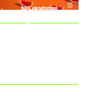
bici-okadaman
​＜営業予定＞ 臨時休業日のみ掲載
です。
7/18：臨時休業とさせていただきま
す。
​7/19：臨時休業（大井川港トライア
スロン大会のオフィシャルバイクサ
ポートで大井川港にいます）
​7/30：（臨時休業）夏季休暇の予定
です