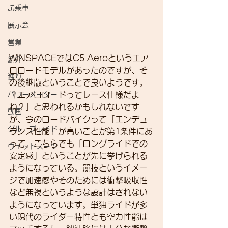
試乗車
展示会
営業
WINSPACEではC5 Aeroというエア
紹介
ロロードモデルがあったのですが、そ
独り言
の後継版ということで良いようです。
「エアロロードってレース仕様だよ
パワーメーター
ね？」と思われるかもしれないです
動画
が、今のロードバイクって「エンデュ
グループライド
ランス性能」が高いことが第1条件にあ
って、こちらでも「ロングライドでの
ウェットスーツ
安定感」ということが先に挙げられる
ようになっている。競技というイメー
ジで加速感やそのためには衝撃吸収性
など無視というような設計はされない
ようになっています。単独ライドが多
い現代のライダー特性とも空力性能は