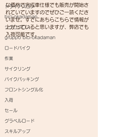
な価格で完成車仕様でも販売が開始さ
トライアスロン
れていていますのでぜひご一読くださ
bici-okadaman
いませ。すでにあちらこちらで情報が
上がっていると思いますが、弊店でも
シクロクロス
入荷可能です。
gruppo bici-okadaman
ロードバイク
作業
サイクリング
バイクパッキング
フロントシングル化
入荷
セール
グラベルロード
スキルアップ