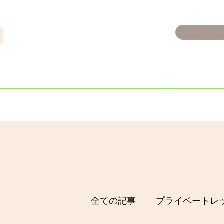
n
お問い合わ
​＜営業予定＞ 臨時休業日の
7/18：臨時休業とさせてい
​7/19：臨時休業（大井川
​7/30：（臨時休業）夏季休
全ての記事
プライベートレ