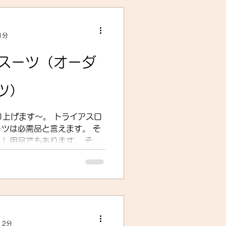
作業
1分
グラベルロード
ットスーツ（オーダ
ツ）
ター
動画
取り上げます～。 トライアスロ
ツは必需品と言えます。 そ
用品でもあります。 そん
サイズオーダーする意味は？
 2分