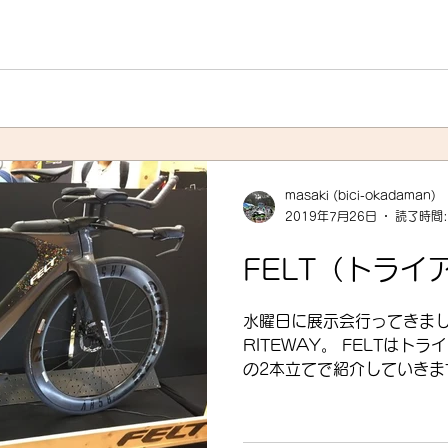
masaki (bici-okadaman)
2019年7月26日
読了時間:
FELT（トライ
水曜日に展示会行ってきまし
RITEWAY。 FELTは
の2本立てで紹介していきます
モデルは本格的に「ディス
ります。最廉価モデルにリム
いますが、...