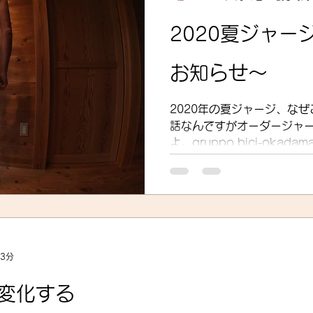
2020夏ジャー
お知らせ～
2020年の夏ジャージ、な
話なんですがオーダージャ
よ。gruppo bici-oka
産が主体なので良いのです
ンの決定までのやり取りだけ
思...
 3分
は変化する