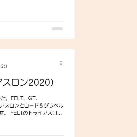
 2分
アスロン2020）
た。FELT、GT、
トライアスロンとロード＆グラベル
。 FELTのトライアスロン
クブレーキ仕様」に切り替わ
ブレーキモデルを1つ残して