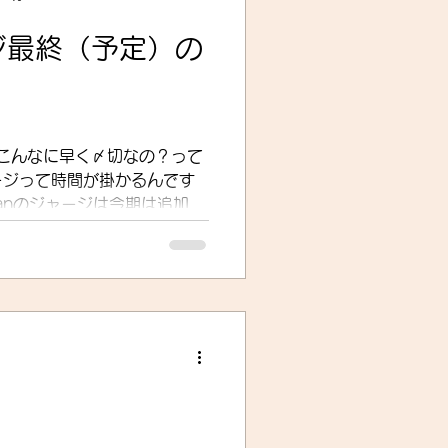
ジ最終（予定）の
ぜこんなに早く〆切なの？って
ージって時間が掛かるんです
damanのジャージは今期は追加生
が、新規だと「ウェアデザイ
で1か月」程度はかかると