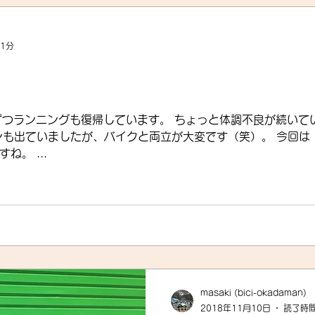
 1分
います。 ちょっと体調不良が続いていたので、またゆっくりから
したが、バイクと両立が大変です（笑）。 今回は・・・トライアスロンに復帰
。 ...
masaki (bici-okadaman)
2018年11月10日
読了時間