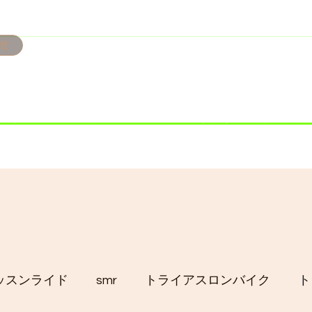
せ
み掲載です。
ただきます。
港トライアスロン大会のオフィシャルバイクサポートで大
暇の予定です
ッスンライド
smr
トライアスロンバイク
ト