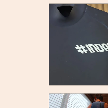
bici-okadaman
シクロ
サイクリング
バイクパ
スキルアップ
試乗車
グループライド
ウェッ