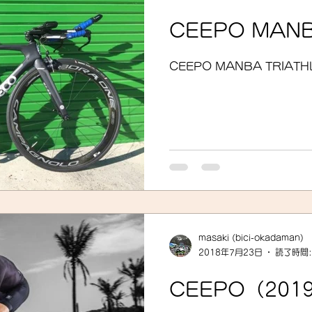
CEEPO MANB
CEEPO MANBA TRIA
masaki (bici-okadaman)
2018年7月23日
読了時間:
CEEPO（20