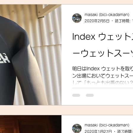
クロス
gruppo bici-okadaman
ロードバイク
masaki (bici-okadaman)
2020年2月5日
読了時間: 
ッキング
フロントシングル化
入荷
セール
Index ウェ
ーウェットスー
展示会
営業
紹介
独り言
パワーメー
明日はIndex ウェットを
ン出場においてウェットスー
トスーツ
して「もっとも出番のない？」
な風に思われている用品に
を考える。 index...
masaki (bici-okadaman)
2020年1月27日
読了時間: