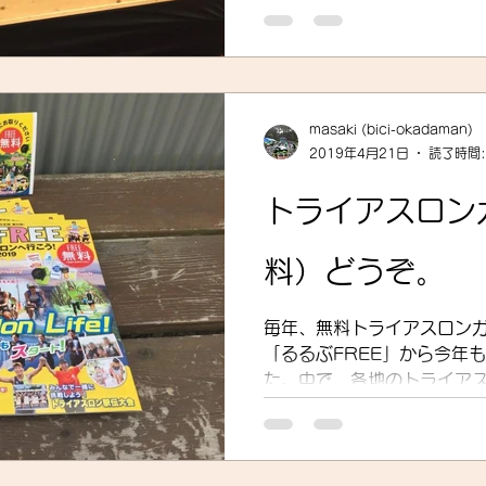
masaki (bici-okadaman)
2019年4月21日
読了時間:
トライアスロン
料）どうぞ。
毎年、無料トライアスロン
「るるぶFREE」から今年
た。中で、各地のトライア
ています。Triathlon L
ようにトライアスロン競技
いうの...